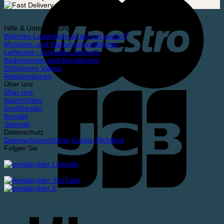
Hilfe & Unterstützung
Welches Lastenfahrrad soll ich kaufen?
Montage- und Wartungshandbücher
Lieferung - Schnelle Lieferung
Bedingungen und Konditionen
Einführung Videos
Reklamationen
Über uns
Über uns
Nachrichten
Großhandel
Kontakt
Sitemap
Datenschutz
Datenschutzrichtlinie
Cookie-Richtlinie
Folgen Sie