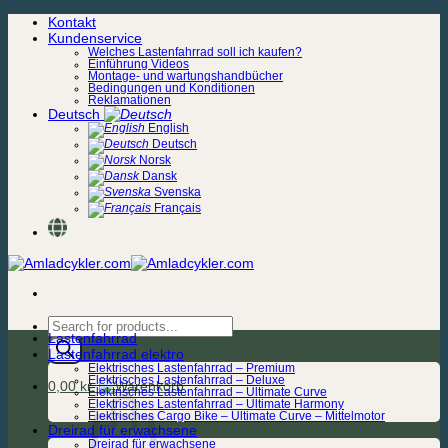
Zum
Kontakt
Inhalt
Kundenservice
springen
Welches Lastenfahrrad soll ich kaufen?
Einführung Videos
Montage- und wartungshandbücher
Bedingungen und Konditionen
Reklamationen
Deutsch
English
Deutsch
Norsk
Dansk
Svenska
Français
Products
Lastenfahrrad
search
Lastenfahrrad elektro
Elektrisches Lastenfahrrad – Premium
Elektrisches Lastenfahrrad – Deluxe
0,00
kr.
Elektrisches Lastenfahrrad – Ultimate Curve
Elektrisches Lastenfahrrad – Ultimate Harmony
Elektrisches Cargo Bike – Ultimate Curve – Mittelmotor
Dreirad für erwachsene
Dreirad für erwachsene