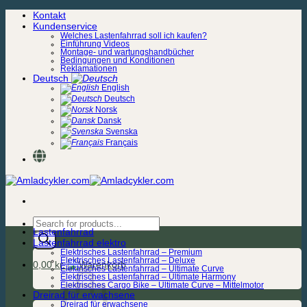
Zum
Kontakt
Inhalt
Kundenservice
springen
Welches Lastenfahrrad soll ich kaufen?
Einführung Videos
Montage- und wartungshandbücher
Bedingungen und Konditionen
Reklamationen
Deutsch
English
Deutsch
Norsk
Dansk
Svenska
Français
Products
Lastenfahrrad
search
Lastenfahrrad elektro
Elektrisches Lastenfahrrad – Premium
Elektrisches Lastenfahrrad – Deluxe
0,00
kr.
Elektrisches Lastenfahrrad – Ultimate Curve
Elektrisches Lastenfahrrad – Ultimate Harmony
Elektrisches Cargo Bike – Ultimate Curve – Mittelmotor
Dreirad für erwachsene
Dreirad für erwachsene