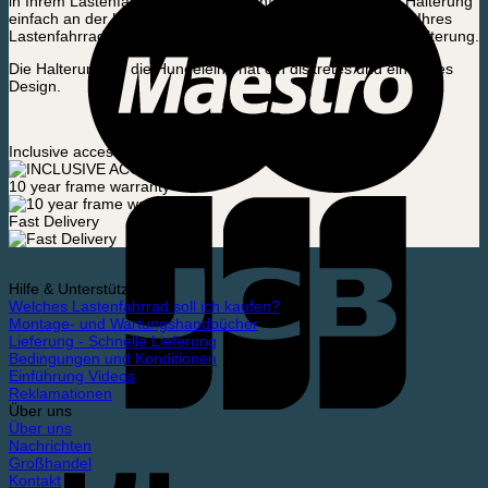
in Ihrem Lastenfahrrad transportieren! Befestigen Sie die Halterung
einfach an der Unterseite der Box oder an einer der Seiten Ihres
Lastenfahrrads und befestigen Sie die Hundeleine an der Halterung.
Die Halterung für die Hundeleine hat ein diskretes und einfaches
Design.
Inclusive accessories
10 year frame warranty
Fast Delivery
Hilfe & Unterstützung
Welches Lastenfahrrad soll ich kaufen?
Montage- und Wartungshandbücher
Lieferung - Schnelle Lieferung
Bedingungen und Konditionen
Einführung Videos
Reklamationen
Über uns
Über uns
Nachrichten
Großhandel
Kontakt