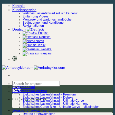
Zum
Kontakt
Inhalt
Kundenservice
springen
Welches Lastenfahrrad soll ich kaufen?
Einführung Videos
Montage- und wartungshandbücher
Bedingungen und Konditionen
Reklamationen
Deutsch
English
Deutsch
Norsk
Dansk
Svenska
Français
Products
Lastenfahrrad
search
Lastenfahrrad elektro
Elektrisches Lastenfahrrad – Premium
Elektrisches Lastenfahrrad – Deluxe
0,00
kr.
Elektrisches Lastenfahrrad – Ultimate Curve
Elektrisches Lastenfahrrad – Ultimate Harmony
Elektrisches Cargo Bike – Ultimate Curve – Mittelmotor
Dreirad für erwachsene
Dreirad für erwachsene