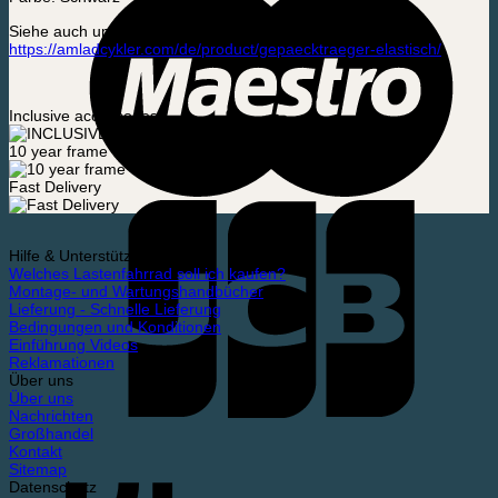
Siehe auch unseren elastischen Gepäckträger:
https://amladcykler.com/de/product/gepaecktraeger-elastisch/
Inclusive accessories
10 year frame warranty
Fast Delivery
Hilfe & Unterstützung
Welches Lastenfahrrad soll ich kaufen?
Montage- und Wartungshandbücher
Lieferung - Schnelle Lieferung
Bedingungen und Konditionen
Einführung Videos
Reklamationen
Über uns
Über uns
Nachrichten
Großhandel
Kontakt
Sitemap
Datenschutz