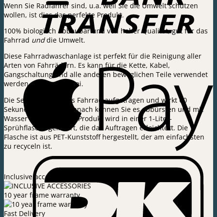
Menge
Wenn Sie Radfahrer sind, u.a. weil Sie die Umwelt schützen
wollen, ist dies das perfekte Produkt.
100% biologisch abbaubar und von hoher Qualität, gut für das
Fahrrad
und
die Umwelt.
Diese Fahrradwaschanlage ist perfekt für die Reinigung aller
Arten von Fahrrädern. Es kann für die Kette, Kabel,
Gangschaltung und alle anderen beweglichen Teile verwendet
werden. 100% säurefrei.
Die Seife wird auf das Fahrrad aufgetragen und wirkt 60
Sekunden lang ein. Danach können Sie es abbürsten und mit
Wasser abspülen. Das Produkt wird in einer 1-Liter-
Sprühflasche geliefert, die das Auftragen erleichtert. Die
Flasche ist aus PET-Kunststoff hergestellt, der am einfachsten
zu recyceln ist.
Inclusive accessories
10 year frame warranty
Fast Delivery