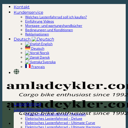
Zum
Kontakt
Inhalt
Kundenservice
springen
Welches Lastenfahrrad soll ich kaufen?
Einführung Videos
Montage- und wartungshandbücher
Bedingungen und Konditionen
Reklamationen
Deutsch
English
Deutsch
Norsk
Dansk
Svenska
Français
Lastenfahrrad
Lastenfahrrad elektro
Elektrisches Lastenfahrrad – Premium
Elektrisches Lastenfahrrad – Deluxe
Elektrisches Lastenfahrrad – Ultimate Curve
Elektrisches Lastenfahrrad – Ultimate Harmony