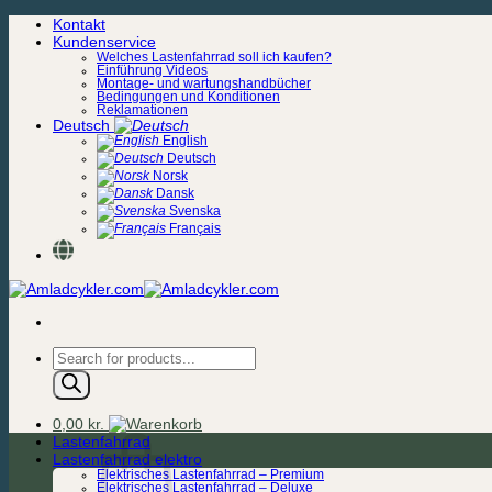
Zum
Kontakt
Inhalt
Kundenservice
springen
Welches Lastenfahrrad soll ich kaufen?
Einführung Videos
Montage- und wartungshandbücher
Bedingungen und Konditionen
Reklamationen
Deutsch
English
Deutsch
Norsk
Dansk
Svenska
Français
Products
search
0,00
kr.
Lastenfahrrad
Lastenfahrrad elektro
Elektrisches Lastenfahrrad – Premium
Elektrisches Lastenfahrrad – Deluxe