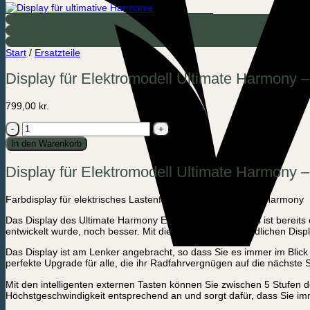
Start
/
Ersatzteile
Display für Elektromodell Ultimate Harmony 
799,00
kr.
Display
für
In den Warenkorb
Elektromodell
Ultimate
Display für Elektromodell Ultimate Harmony 
Harmony
-
36V
Farbdisplay für elektrisches Lastenfahrrad Modell Ultimate Harmony
Menge
Das Display des Ultimate Harmony Elektro-Lastenfahrrads ist bereits e
entwickelt wurde, noch besser. Mit diesem benutzerfreundlichen Disp
Das Display ist am Lenker angebracht, so dass Sie es immer im Blic
perfekte Upgrade für alle, die ihr Radfahrvergnügen auf die nächste
Mit den intelligenten externen Tasten können Sie zwischen 5 Stufen 
Höchstgeschwindigkeit entsprechend an und sorgt dafür, dass Sie im