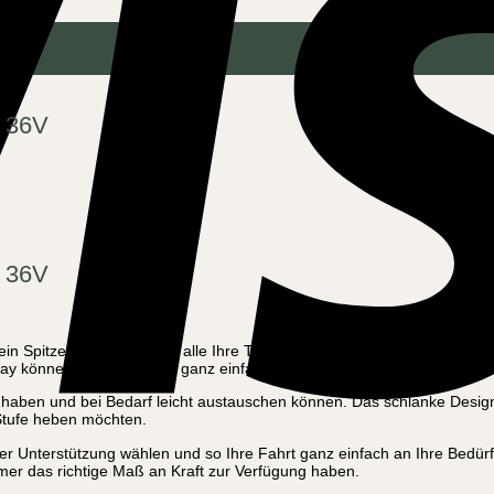
– 36V
– 36V
in Spitzenmodell, das für alle Ihre Transportbedürfnisse entwickelt wur
lay können Sie unterwegs ganz einfach auf alle Informationen zugreifen
k haben und bei Bedarf leicht austauschen können. Das schlanke Desig
 Stufe heben möchten.
der Unterstützung wählen und so Ihre Fahrt ganz einfach an Ihre Bedür
mer das richtige Maß an Kraft zur Verfügung haben.