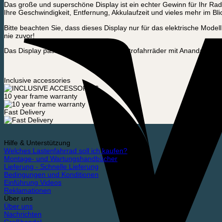
Das große und superschöne Display ist ein echter Gewinn für Ihr Radf
Ihre Geschwindigkeit, Entfernung, Akkulaufzeit und vieles mehr im Bli
Bitte beachten Sie, dass dieses Display nur für das elektrische Mode
nie zuvor!
Das Display passt auch auf andere Elektrofahrräder mit Ananda-Syst
Inclusive accessories
10 year frame warranty
Fast Delivery
Hilfe & Unterstützung
Welches Lastenfahrrad soll ich kaufen?
Montage- und Wartungshandbücher
Lieferung - Schnelle Lieferung
Bedingungen und Konditionen
Einführung Videos
Reklamationen
Über uns
Über uns
Nachrichten