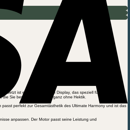
de. Jetzt ist es mit dem neuen Display, das speziell für raues Wetter
, die Sie benötigen, und das ganz ohne Hektik.
n passt perfekt zur Gesamtästhetik des Ultimate Harmony und ist das
fnisse anpassen. Der Motor passt seine Leistung und