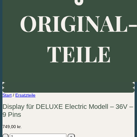
Start
/
Ersatzteile
Display für DELUXE Electric Modell – 36V –
9 Pins
749,00
kr.
Display