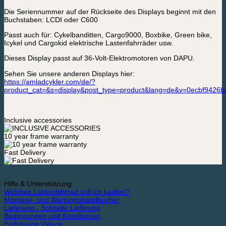
Die Seriennummer auf der Rückseite des Displays beginnt mit den
Buchstaben: LCDI oder C600
Passt auch für: Cykelbanditten, Cargo9000, Boxbike, Green bike,
Icykel und Cargokid elektrische Lastenfahrräder usw.
Dieses Display passt auf 36-Volt-Elektromotoren von DAPU.
Sehen Sie unsere anderen Displays hier:
https://amladcykler.com/de/?
product_cat=&s=display&post_type=product&lang=de&v=0ecbf9426b
Inclusive accessories
10 year frame warranty
Fast Delivery
Hilfe & Unterstützung
Welches Lastenfahrrad soll ich kaufen?
Montage- und Wartungshandbücher
Lieferung - Schnelle Lieferung
Bedingungen und Konditionen
Einführung Videos