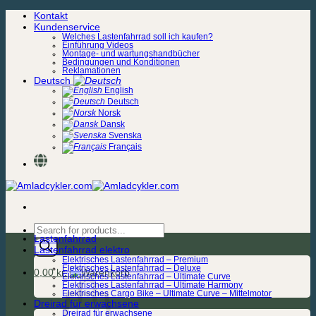
Zum
Kontakt
Inhalt
Kundenservice
springen
Welches Lastenfahrrad soll ich kaufen?
Einführung Videos
Montage- und wartungshandbücher
Bedingungen und Konditionen
Reklamationen
Deutsch
English
Deutsch
Norsk
Dansk
Svenska
Français
Products
Lastenfahrrad
search
Lastenfahrrad elektro
Elektrisches Lastenfahrrad – Premium
Elektrisches Lastenfahrrad – Deluxe
0,00
kr.
Elektrisches Lastenfahrrad – Ultimate Curve
Elektrisches Lastenfahrrad – Ultimate Harmony
Elektrisches Cargo Bike – Ultimate Curve – Mittelmotor
Dreirad für erwachsene
Dreirad für erwachsene