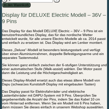
für
In den Warenkorb
DELUXE
Electric
Display für DELUXE Electric Modell – 36V –
Modell
-
9 Pins
36V
-
9
Das Display für das Modell DELUXE Electric – 36V – 9 Pins ist ein
Pins
benutzerfreundliches Display, das für das nordische Wetter
Menge
entwickelt wurde, für alle unsere Electric-Modelle ab ca. 2014 passt
und einfach zu ersetzen ist. Das Display wird am Lenker montiert.
Dieses „Deluxe“-Modell ist besonders leistungsstark und verfügt
über einen Aluminiumrahmen, doppelte Befestigungsarme und ein
separates Tastenmodul.
Sie können ganz einfach zwischen der 6-stufigen Unterstützung und
einer automatischen Stufe (Walk-assist) wählen. Der Motor passt
dann die Leistung und die Höchstgeschwindigkeit an.
Dieses Display-Modell ersetzt auch das etwas ältere Modell von
Dapu (schwarzes Kunststoff-Display mit eingebauten Tasten)
Das Display passt für Elektrofahrräder und elektrische
Lastenfahrräder mit DAPU-System mit 9 Pins. Überprüfen Sie
gegebenenfalls die Anzahl der Pins, indem Sie das Kabel 10 cm
vom Hinterrad entfernen. Wenn Sie ein Modell mit 6 Pins haben,
dann müssen Sie dieses einfach in unserem Webshop auswählen.