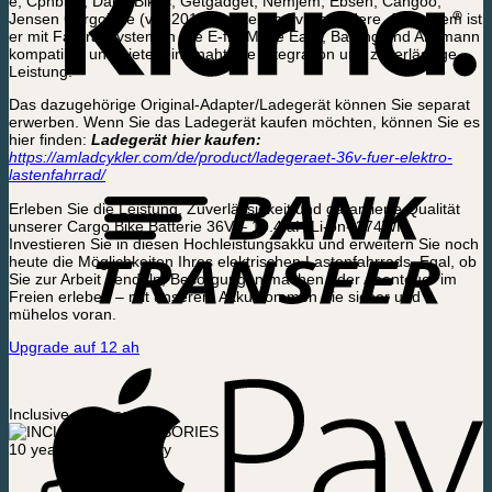
e, Cphbike, Dall’s Bikes, Getgadget, Nemjem, Ebsen, Cangoo,
Jensen Cargobike (vor 2016), Icykel und viele andere. Außerdem ist
er mit Fahrradsystemen wie E-fly, Move Easy, Bafang und Ansmann
kompatibel und bietet eine nahtlose Integration und zuverlässige
Leistung.
Das dazugehörige Original-Adapter/Ladegerät können Sie separat
erwerben. Wenn Sie das Ladegerät kaufen möchten, können Sie es
hier finden:
Ladegerät hier kaufen:
https://amladcykler.com/de/product/ladegeraet-36v-fuer-elektro-
lastenfahrrad/
Erleben Sie die Leistung, Zuverlässigkeit und garantierte Qualität
unserer Cargo Bike Batterie 36V – 10.4 aH Li-on- 374WH.
Investieren Sie in diesen Hochleistungsakku und erweitern Sie noch
heute die Möglichkeiten Ihres elektrischen Lastenfahrrads. Egal, ob
Sie zur Arbeit pendeln, Besorgungen machen oder Abenteuer im
Freien erleben – mit unserem Akku kommen Sie sicher und
mühelos voran.
Upgrade auf 12 ah
Inclusive accessories
10 year frame warranty