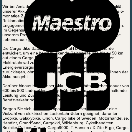
Wir bei Amladcykler sind stolz auf die außergewöhnliche Qualität
unserer Akkuzellen. Deshalb bieten wir eine außergewöhnliche 6-
monatige Zusatzgarantie für Akkus, als Zusatz zum 2-jährigen
Reklamationsrecht. Diese Garantie ist ein Beweis für unser
Engagement, erstklassige Akkuleistung und Haltbarkeit zu bieten.
Im Gegensatz zu vielen anderen Anbietern stehen wir hinter
unserem Produkt und wissen, dass unsere Akkus für eine lange
Lebensdauer gebaut sind.
Die Cargo Bike Batterie 36V – 10.4 aH Li-on- 374WH wurde
entwickelt, um eine beeindruckende Reichweite von bis zu 50 km
auf einem Cargo Bike und etwa 100 km auf einem normalen
Elektrofahrrad zu erzielen. Mit einer derart effizienten
Energieversorgung können Sie getrost längere Strecken
zurücklegen, ohne sich Sorgen machen zu müssen, dass Ihnen der
Akku ausgeht.
Darüber hinaus bietet unser Akku eine geschätzte Lebensdauer von
600 bis 900 Ladezyklen und gewährleistet so eine lang anhaltende
Leistung und Zuverlässigkeit für Ihre täglichen Fahrten im
Berufsverkehr oder in der Freizeit.
Sorgen Sie sich um die Kompatibilität? Unser Akku ist für eine
Vielzahl von elektrischen Lastenfahrrädern geeignet, darunter
Evobike, Galaxybike, Orion, Cargo bike of Sweden, Motorhandel.se,
Hemfint, GrandSand, Cargokid, Wildenburg, Cykelbanditten,
Boxbike Deluxe, Cargo, Cargo9000, T-Hansen / X-Zite E-go, Cargo-