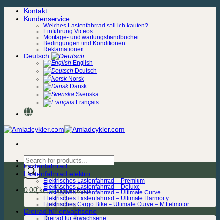
Zum
Kontakt
Inhalt
Kundenservice
springen
Welches Lastenfahrrad soll ich kaufen?
Einführung Videos
Montage- und wartungshandbücher
Bedingungen und Konditionen
Reklamationen
Deutsch
English
Deutsch
Norsk
Dansk
Svenska
Français
Products
Lastenfahrrad
search
Lastenfahrrad elektro
Elektrisches Lastenfahrrad – Premium
Elektrisches Lastenfahrrad – Deluxe
0,00
kr.
Elektrisches Lastenfahrrad – Ultimate Curve
Elektrisches Lastenfahrrad – Ultimate Harmony
Elektrisches Cargo Bike – Ultimate Curve – Mittelmotor
Dreirad für erwachsene
Dreirad für erwachsene