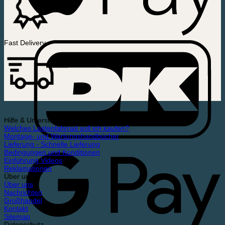
Fast Delivery
Hilfe & Unterstützung
Welches Lastenfahrrad soll ich kaufen?
Montage- und Wartungshandbücher
Lieferung - Schnelle Lieferung
Bedingungen und Konditionen
Einführung Videos
Reklamationen
Über uns
Über uns
Nachrichten
Großhandel
Kontakt
Sitemap
Datenschutz