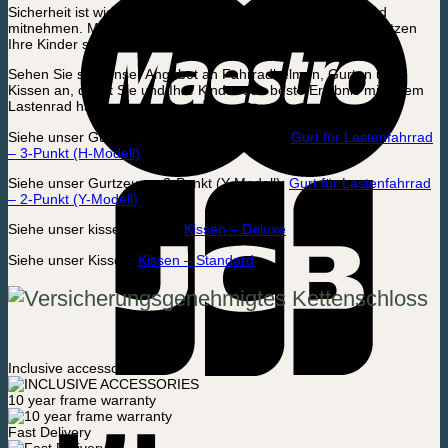
Sicherheit ist wichtig, wenn Sie Ihre Kinder auf dem Fahrrad
mitnehmen. Mit einem Fahrradhelm und einem Klettergurt sitzen
Ihre Kinder sicher in Ihrem Lastenfahrrad.
Sehen Sie sich unser Angebot an Fahrradhelmen, Gurten und
Kissen an, damit Sie und Ihre Kinder das beste Erlebnis mit Ihrem
Lastenrad haben.
Siehe unser Gurtzeug – 3-Punkt (H-Modell):
Gurt für Lastenfahrrad
– 3-Punkt (H-Modell)
Siehe unser Gurtzeug – 2-Punkt (Y-Modell):
Gurt für Lastenfahrrad
– 2-Punkt (Y-Modell)
Siehe unser kissen Deluxe:
Kissen – Deluxe
Siehe unser Kissen:
Kissen – Standard
Inclusive accessories
10 year frame warranty
Fast Delivery