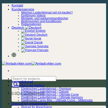
Zum
Kontakt
Inhalt
Kundenservice
springen
Welches Lastenfahrrad soll ich kaufen?
Einführung Videos
Montage- und wartungshandbücher
Bedingungen und Konditionen
Reklamationen
Deutsch
English
Deutsch
Norsk
Dansk
Svenska
Français
Products
Lastenfahrrad
search
Lastenfahrrad elektro
Elektrisches Lastenfahrrad – Premium
Elektrisches Lastenfahrrad – Deluxe
0,00
kr.
Elektrisches Lastenfahrrad – Ultimate Curve
Elektrisches Lastenfahrrad – Ultimate Harmony
Elektrisches Cargo Bike – Ultimate Curve – Mittelmotor
Dreirad für erwachsene
Dreirad für erwachsene