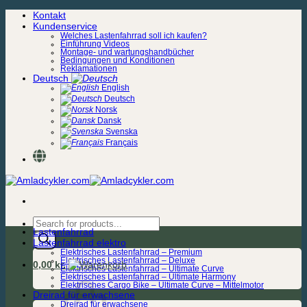
Zum
Kontakt
Inhalt
Kundenservice
springen
Welches Lastenfahrrad soll ich kaufen?
Einführung Videos
Montage- und wartungshandbücher
Bedingungen und Konditionen
Reklamationen
Deutsch
English
Deutsch
Norsk
Dansk
Svenska
Français
Products
Lastenfahrrad
search
Lastenfahrrad elektro
Elektrisches Lastenfahrrad – Premium
Elektrisches Lastenfahrrad – Deluxe
0,00
kr.
Elektrisches Lastenfahrrad – Ultimate Curve
Elektrisches Lastenfahrrad – Ultimate Harmony
Elektrisches Cargo Bike – Ultimate Curve – Mittelmotor
Dreirad für erwachsene
Dreirad für erwachsene