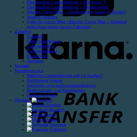
Elektrisches Lastenfahrrad – Workman 2
Elektrisches Lastenfahrrad – Kindergarten
Electric Cargo Bike – Kindergarten Open (6 Kinder)
Andere Designs
Folie für Cargo Bike / Electric Cargo Bike – Optional
beim Kauf eines neuen Fahrrads
Zubehör
Zubehör
Fahrradschlösser
Fahrradhelme
Fahrradbatterie
Ersatzteile
Services
Kontakt
Kundenservice
Welches Lastenfahrrad soll ich kaufen?
Einführung Videos
Montage- und wartungshandbücher
Bedingungen und Konditionen
Reklamationen
Deutsch
English
Deutsch
Norsk
Dansk
Svenska
Français