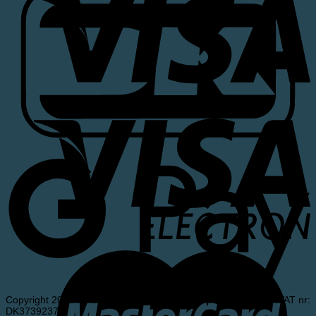
Copyright 2026 ©
Andersen & Meldgaard ApS
- Denmark - VAT nr:
DK37392375