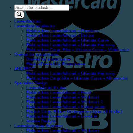
Products
search
Lastenfahrrad
Lastenfahrrad elektro
Elektrisches Lastenfahrrad – Premium
Elektrisches Lastenfahrrad – Deluxe
Elektrisches Lastenfahrrad – Ultimate Curve
Elektrisches Lastenfahrrad – Ultimate Harmony
Elektrisches Cargo Bike – Ultimate Curve – Mittelmotor
Dreirad für erwachsene
Dreirad für erwachsene
Elektro-Dreirad für Erwachsene
ANGEBOT
Elektrisches Lastenfahrrad – Ultimate Harmony
Elektrisches Cargobike – Ultimate Curve – Mittelmotor
Spezielles Design
Lastenfahrrad Kinder
Elektrisches Lastenfahrrad – Hund
Elektrisches Lastenfahrrad – Workman
Elektrisches Lastenfahrrad – Workman 2
Elektrisches Lastenfahrrad – Kindergarten
Electric Cargo Bike – Kindergarten Open (6 Kinder)
Elektrisches Lastenfahrrad – Lowrider
Andere Designs
Lastenfahrräder Business
Elektrisches Lastenfahrrad – Workman