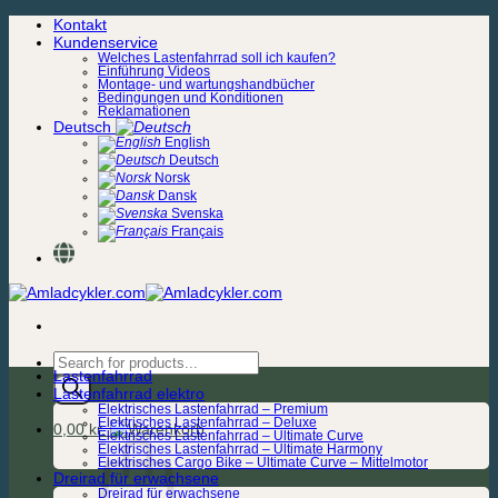
Zum
Kontakt
Inhalt
Kundenservice
springen
Welches Lastenfahrrad soll ich kaufen?
Einführung Videos
Montage- und wartungshandbücher
Bedingungen und Konditionen
Reklamationen
Deutsch
English
Deutsch
Norsk
Dansk
Svenska
Français
Products
Lastenfahrrad
search
Lastenfahrrad elektro
Elektrisches Lastenfahrrad – Premium
Elektrisches Lastenfahrrad – Deluxe
0,00
kr.
Elektrisches Lastenfahrrad – Ultimate Curve
Elektrisches Lastenfahrrad – Ultimate Harmony
Elektrisches Cargo Bike – Ultimate Curve – Mittelmotor
Dreirad für erwachsene
Dreirad für erwachsene