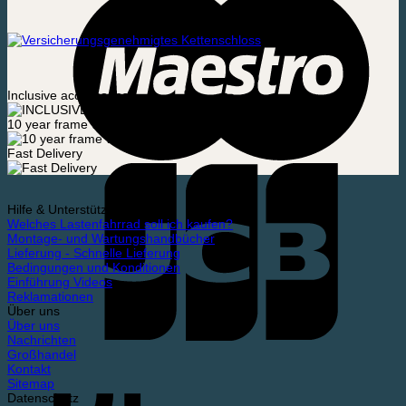
Inclusive accessories
10 year frame warranty
Fast Delivery
Hilfe & Unterstützung
Welches Lastenfahrrad soll ich kaufen?
Montage- und Wartungshandbücher
Lieferung - Schnelle Lieferung
Bedingungen und Konditionen
Einführung Videos
Reklamationen
Über uns
Über uns
Nachrichten
Großhandel
Kontakt
Sitemap
Datenschutz