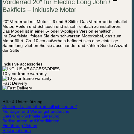
Vorderrad 20″ für Electric Long John /
Long
John
Bakfiets – inklusive Motor
/
Bakfiets
-
20″ Vorderrad mit Motor – 6 und 9 Stifte.
Das Vorderrad beinhaltet:
inklusive
Motor, Reifen und Schlauch und ist sehr einfach zu installieren.
Motor
Das Modell ist in einer 6- oder 9-poligen Version erhältlich.
Menge
Im Zweifelsfall folgen Sie dem schwarzen Motorkabel, das zum
Motor führt. Ca. 10 cm außerhalb befindet sich eine einteilige
Sammlung. Ziehen Sie sie auseinander und zählen Sie die Anzahl
der Stifte.
Inclusive accessories
10 year frame warranty
Fast Delivery
Hilfe & Unterstützung
Welches Lastenfahrrad soll ich kaufen?
Montage- und Wartungshandbücher
Lieferung - Schnelle Lieferung
Bedingungen und Konditionen
Einführung Videos
Reklamationen