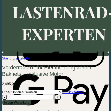
Start
/
Ersatzteile
Vorderrad 20″ für Electric Long John /
Bakfiets – inklusive Motor
2,495,00
kr.
Pins
Zurücksetzen
Vorderrad
20″
In den Warenkorb
für
Electric