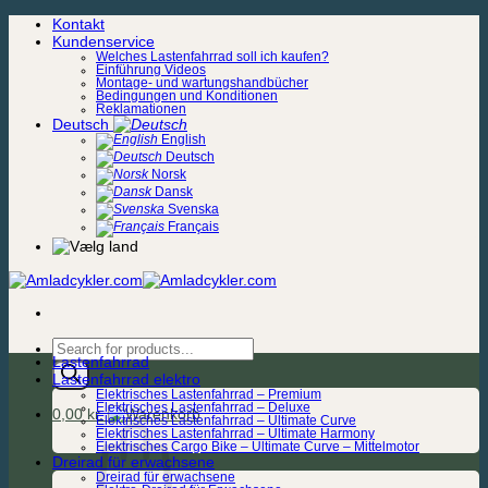
Zum
Kontakt
Inhalt
Kundenservice
springen
Welches Lastenfahrrad soll ich kaufen?
Einführung Videos
Montage- und wartungshandbücher
Bedingungen und Konditionen
Reklamationen
Deutsch
English
Deutsch
Norsk
Dansk
Svenska
Français
Products
Lastenfahrrad
search
Lastenfahrrad elektro
Elektrisches Lastenfahrrad – Premium
Elektrisches Lastenfahrrad – Deluxe
0,00
kr.
Elektrisches Lastenfahrrad – Ultimate Curve
Elektrisches Lastenfahrrad – Ultimate Harmony
Elektrisches Cargo Bike – Ultimate Curve – Mittelmotor
Dreirad für erwachsene
Dreirad für erwachsene