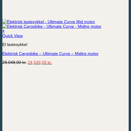
+
Quick View
El lastesykkel
Elektrisk Cargobike – Ultimate Curve – Midtre motor
Opprinnelig
Nåværende
29,049,00
kr.
24,549,00
kr.
pris
pris
var:
er:
29,049,00 kr..
24,549,00 kr..