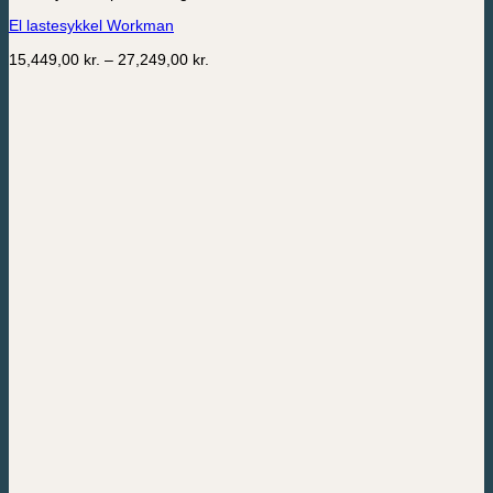
flere
El lastesykkel Workman
varianter.
Alternativene
Prisområde:
15,449,00
kr.
–
27,249,00
kr.
kan
15,449,00 kr.
velges
til
på
27,249,00 kr.
produktsiden