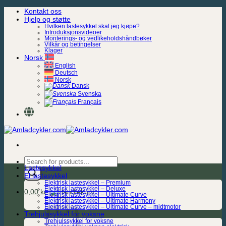
Skip
Kontakt oss
to
Hjelp og støtte
content
Hvilken lastesykkel skal jeg kjøpe?
Introduksjonsvideoer
Monterings- og vedlikeholdshåndbøker
Vilkår og betingelser
Klager
Norsk
English
Deutsch
Norsk
Dansk
Svenska
Français
Products
Lastesykkel
search
El lastesykkel
Elektrisk lastesykkel – Premium
Elektrisk lastesykkel – Deluxe
0,00
kr.
Elektrisk lastesykkel – Ultimate Curve
Elektrisk lastesykkel – Ultimate Harmony
Elektrisk lastesykkel – Ultimate Curve – midtmotor
Trehjulssykkel for voksne
Trehjulssykkel for voksne