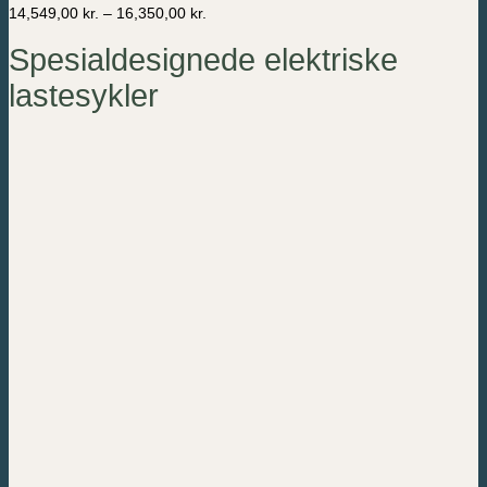
Prisområde:
14,549,00
kr.
–
16,350,00
kr.
kan
14,549,00 kr.
velges
til
Spesialdesignede elektriske
på
16,350,00 kr.
produktsiden
lastesykler