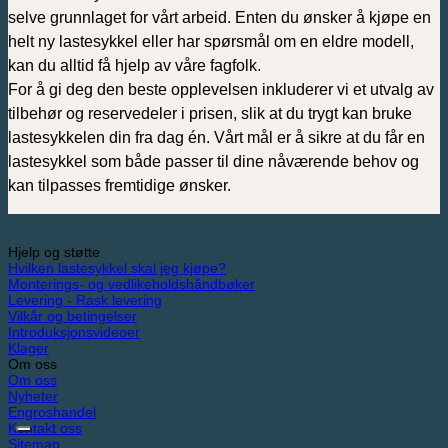
selve grunnlaget for vårt arbeid. Enten du ønsker å kjøpe en
helt ny lastesykkel eller har spørsmål om en eldre modell,
kan du alltid få hjelp av våre fagfolk.
For å gi deg den beste opplevelsen inkluderer vi et utvalg av
tilbehør og reservedeler i prisen, slik at du trygt kan bruke
lastesykkelen din fra dag én. Vårt mål er å sikre at du får en
lastesykkel som både passer til dine nåværende behov og
kan tilpasses fremtidige ønsker.
Hjelp og støtte
Hvilken lastesykkel skal jeg kjøpe?
Monterings- og vedlikeholdshåndbøker
Levering - Rask levering
Vilkår og betingelser
Introduksjonsvideoer
Klager
Om oss
Om oss
Nyheter
Engroshandel
Kontakt oss
Sitemap