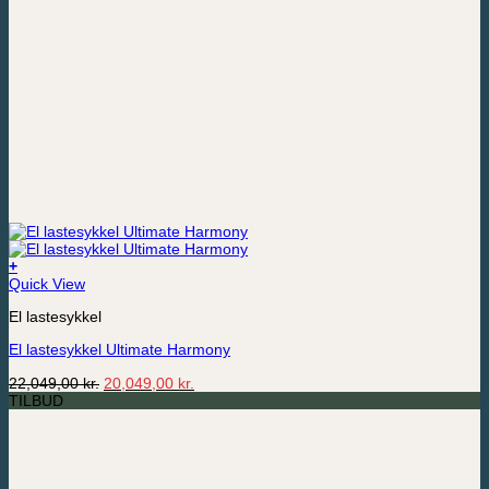
+
Quick View
El lastesykkel
El lastesykkel Ultimate Harmony
Opprinnelig
Nåværende
22,049,00
kr.
20,049,00
kr.
pris
pris
TILBUD
var:
er:
22,049,00 kr..
20,049,00 kr..