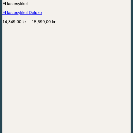
El lastesykkel
har
flere
El lastesykkel Deluxe
varianter.
Alternativene
Prisområde:
14,349,00
kr.
–
15,599,00
kr.
kan
14,349,00 kr.
velges
til
på
15,599,00 kr.
produktsiden