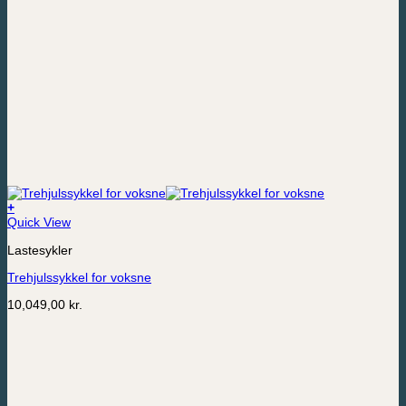
+
Quick View
Lastesykler
Trehjulssykkel for voksne
10,049,00
kr.