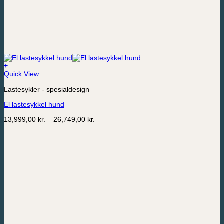
+
Dette
Quick View
produktet
Lastesykler - spesialdesign
har
flere
El lastesykkel hund
varianter.
Alternativene
Prisområde:
13,999,00
kr.
–
26,749,00
kr.
kan
13,999,00 kr.
velges
til
på
26,749,00 kr.
produktsiden