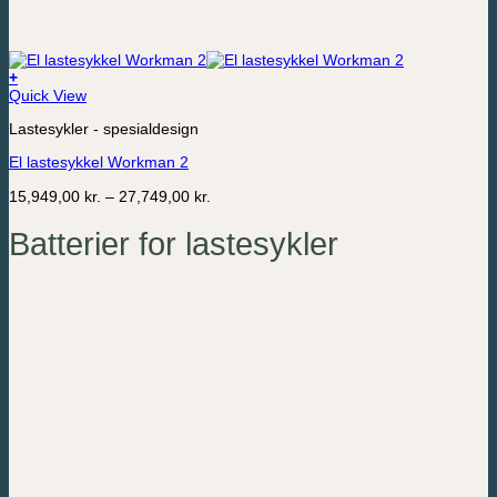
+
Dette
Quick View
produktet
Lastesykler - spesialdesign
har
flere
El lastesykkel Workman 2
varianter.
Alternativene
Prisområde:
15,949,00
kr.
–
27,749,00
kr.
kan
15,949,00 kr.
velges
til
Batterier for lastesykler
på
27,749,00 kr.
produktsiden