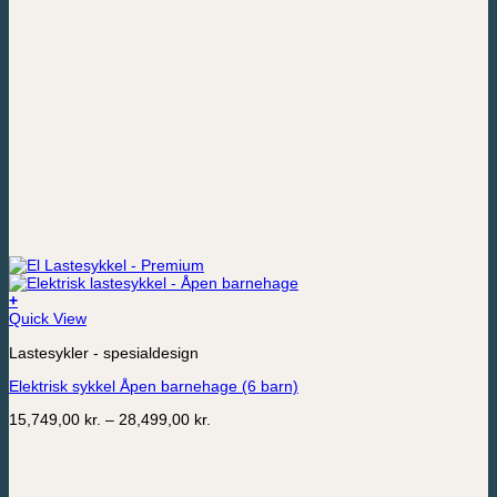
+
Dette
Quick View
produktet
Lastesykler - spesialdesign
har
flere
Elektrisk sykkel Åpen barnehage (6 barn)
varianter.
Alternativene
Prisområde:
15,749,00
kr.
–
28,499,00
kr.
kan
15,749,00 kr.
velges
til
på
28,499,00 kr.
produktsiden