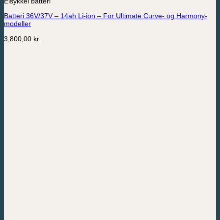
Elsykkel batteri
Batteri 36V/37V – 14ah Li-ion – For Ultimate Curve- og Harmony-
modeller
3,800,00
kr.