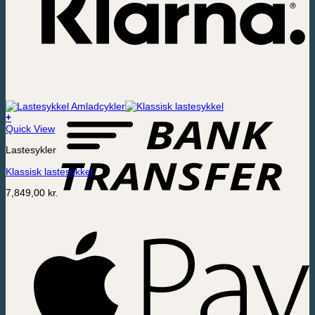
+
Quick View
Lastesykler
Klassisk lastesykkel
7,849,00
kr.