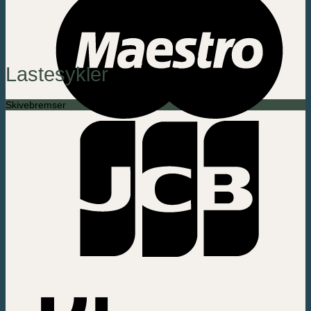
Lastesykler
Skivebremser