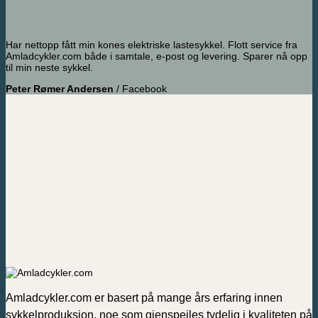
Har nettopp fått min kones elektriske lastesykkel. Flott service fra
Amladcykler.com både i samtale, e-post og levering. Sparer nå opp
til min neste sykkel.
Peter Rømer Andersen
/
Facebook
Amladcykler.com er basert på mange års erfaring innen
sykkelproduksjon, noe som gjenspeiles tydelig i kvaliteten på