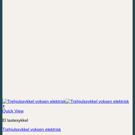
+
Dette
Quick View
produktet
El lastesykkel
har
flere
Trehjulssykkel voksen elektrisk
varianter.
Alternativene