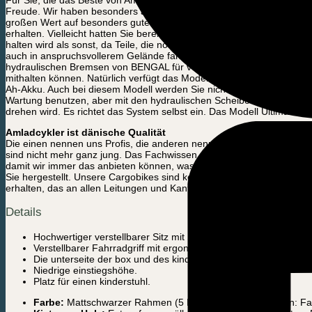
Freude. Wir haben besonders auf die Details geachtet und dafür geso
großen Wert auf besonders gute Qualität legen. Es wird in unserer lok
erhalten. Vielleicht hatten Sie bereits Ihr erstes elektrisches Cargo
halten wird als sonst, da Teile, die normalerweise verschleißen, du
auch in anspruchsvollerem Gelände fahren. Sie erhalten auf allen 3
hydraulischen Bremsen von BENGAL für vorne und hinten und einem el
mithalten können. Natürlich verfügt das Modell auch über alle ander
Ah-Akku. Auch bei diesem Modell werden Sie nicht den Eindruck habe
Wartung benutzen, aber mit den hydraulischen Scheibenbremsen werd
drehen wird. Es richtet das System selbst ein. Das Modell Ultimate Har
Amladcykler ist dänische Qualität
Die einen nennen uns Profis, die anderen nennen uns „Nerds“. Zugege
sind nicht mehr ganz jung. Das Fachwissen, das wir haben, finden S
damit wir immer das anbieten können, was wir für das beste Elektr
Sie hergestellt. Unsere Cargobikes sind komplett „frisch“. Wir bauen
erhalten, das an allen Leitungen und Kanten geprüft wird, um Ihnen di
Details
Hochwertiger verstellbarer Sitz mit Stoßdämpfer und extra Kom
Verstellbarer Fahrradgriff mit ergonomischem Griff, der in der 
Die unterseite der box und des kindersitzes sind mit rutschfest
Niedrige einstiegshöhe.
Platz für einen kinderstuhl.
Farbe:
Mattschwarzer Rahmen (5 Behandlungen enthalten: Farb