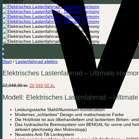
ANGEBOT
Start
/
Lastenfahrrad elektro
Elektrisches Lastenfahrrad – Ultimate Harmo
Ursprünglicher
Aktueller
22,049,00
kr.
20,049,00
kr.
Preis
Preis
war:
ist:
Modell: Elektrisches Lastenfahrrad – Ultimat
22,049,00 kr.
20,049,00 kr..
Leistungsstarke Stahl/Aluminium-Konstruktion
Modernes „schlankes“ Design und mattschwarze Farbe
Die Holzkiste ist aus ölbehandeltem und lackiertem Birken- und 
Das hydraulische Bremssystem von BENGAL für vorne und hinten
aktiviert gleichzeitig den Motorstopp)
Neuestes Anti-Tilt-Lenksystem