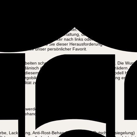
rgt, dass dieses Spitzenmodell Ihre Erwartungen jederzeit erfüllen ka
alen Montagewerkstatt abgeholt, wo wir alle Teile überprüfen und sicher
bike und wollen jetzt nur noch das Beste. Alle Fahrräder müssen gewarte
rch besonders widerstandsfähige Materialien ersetzt werden. So werde
 Rädern pannensichere Reifen in guter Qualität von dem renommierten
ektrischen Bremssystem ausgestattet. Diese Details versetzen das Mo
en guten Teile, wie die Shimano-Schaltung, das erstaunliche 250W-Moto
n, dass Sie sich mit dem Lenker nach links oder rechts bewegen. Viel
en Sie feststellen, dass Sie dieser Herausforderung nicht mehr gege
mony ist definitiv unser persönlicher Favorit.
ben. Wir arbeiten schon seit vielen Jahren mit Fahrrädern. Die Wurze
ie in unseren dänisch designten und dänischen Komplettfahrrädern. Wir
o-Cargobike zu diesem Preis halten. Das Elektro-Cargobike-Modell H
 Ihr Elektro-Cargobike erst zusammen, wenn wir Ihre Bestellung erhalte
e beste Qualität zu garantieren.
fort.
Höhe verstellt werden kann.
em material behandelt. (Anti-Rutsch)
e, Lackierung, Anti-Rost-Behandlung und Anti-Rutsch-Versiegelung)