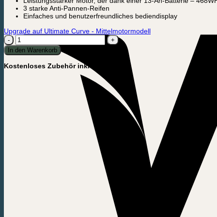
Leistungsstarker Motor, der dank einer 13-Ah-Batterie – 468WH
3 starke Anti-Pannen-Reifen
Einfaches und benutzerfreundliches bediendisplay
Upgrade auf Ultimate Curve - Mittelmotormodell
Elektrisches
Lastenfahrrad
In den Warenkorb
-
Ultimate
Kostenloses Zubehör inklusive:
Harmony
Menge