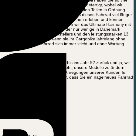
nn. Das Fahrrad wird nach dänischem Design gefertigt, wobei wir
stellen, dass Sie ein fertiges Produkt mit allen Teilen in Ordnung
t werden, aber wir versprechen Ihnen, dass dieses Fahrrad viel länger
n Sie zum Beispiel nur minimale Reifenpannen erleben und können
 Anbieter Kenda. Darüber hinaus haben wir das Ultimate Harmony mit
dell in eine ganz andere Liga, in der nur wenige in Dänemark
rsystem eines japanischen Herstellers und den leistungsstarken 13
e machen diese Erfahrung, wenn sie ihr Cargobike jahrelang ohne
nüberstehen und Ihr Fahrrad sich immer leicht und ohne Wartung
ln unseres Unternehmens reichen bis ins Jahr 92 zurück und ja, wir
 sind hartnäckig, wenn es darum geht, unsere Modelle zu ändern,
armony wird nach den Wünschen und Anregungen unserer Kunden für
n haben. Das ist Ihre Garantie dafür, dass Sie ein nagelneues Fahrrad