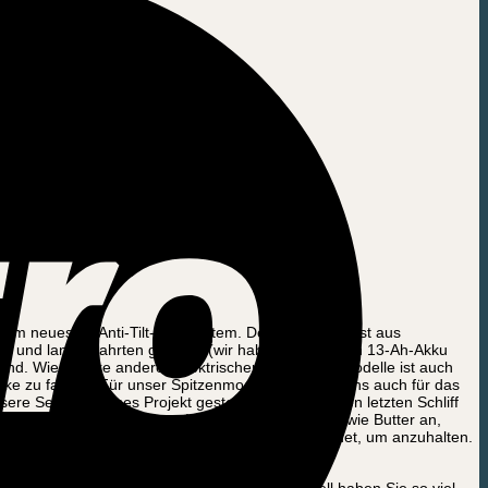
dem neuesten Anti-Tilt-Lenksystem. Der Holzkasten ist aus
kurze und lange Fahrten gedacht (wir haben den besten 13-Ah-Akku
 sind. Wie unsere anderen elektrischen Cargobike-Modelle ist auch
ike zu fahren. Für unser Spitzenmodell haben wir uns auch für das
re Seele in dieses Projekt gesteckt haben, um den letzten Schliff
 wir sind anderer Meinung! Das System fühlt sich wie Butter an,
 Signal direkt von den Bremsen an den Motor sendet, um anzuhalten.
t zwar ein bisschen mehr, aber mit diesem Modell haben Sie so viel