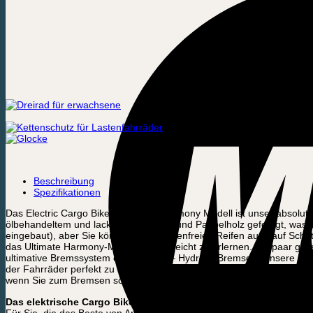
Beschreibung
Spezifikationen
Das Electric Cargo Bike – Ultimate Harmony Modell ist unser absolut
ölbehandeltem und lackiertem Birken- und Pappelholz gefertigt, was 
eingebaut), aber Sie können Ihre pannenfreien Reifen auch auf Schot
das Ultimate Harmony-Modell extrem leicht zu erlernen. Ein paar gut
ultimative Bremssystem entschieden – Hydrolic-Bremsen. Unsere Leide
der Fahrräder perfekt zu machen. Man könnte meinen, dass die spezie
wenn Sie zum Bremsen schieben. Um noch einen Schritt weiter zu ge
Das elektrische Cargo Bike – Ultimate Harmony
Für Sie, die das Beste von Amladcykler besitzen sollten, ist ein elek