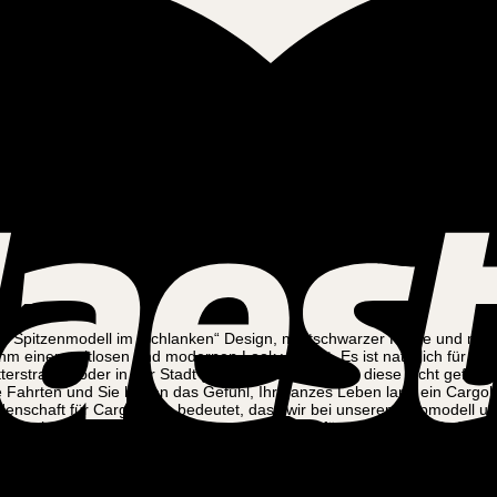
es Spitzenmodell im „schlanken“ Design, mattschwarzer Farbe und mit 
ihm einen zeitlosen und modernen Look verleiht. Es ist natürlich für 
terstraßen oder in der Stadt genießen, selbst wenn diese nicht gefegt
e Fahrten und Sie haben das Gefühl, Ihr ganzes Leben lang ein Cargob
nschaft für Cargobikes bedeutet, dass wir bei unserem Topmodell unse
llen hydraulischen Scheibenbremsen zu gut für ein Fahrrad sind, aber
hen, haben wir auch ein elektrisches Bremssystem eingebaut, das ein
trisches Fahrrad im Modell Ultimate Harmony die richtige Wahl. Es koste