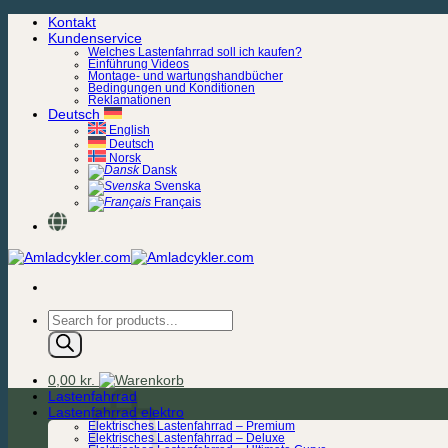
Zum
Kontakt
Inhalt
Kundenservice
springen
Welches Lastenfahrrad soll ich kaufen?
Einführung Videos
Montage- und wartungshandbücher
Bedingungen und Konditionen
Reklamationen
Deutsch
English
Deutsch
Norsk
Dansk
Svenska
Français
Products
search
0,00
kr.
Lastenfahrrad
Lastenfahrrad elektro
Elektrisches Lastenfahrrad – Premium
Elektrisches Lastenfahrrad – Deluxe